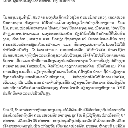
ໃນນັ້ນ ຜູ້ແທນສົມບູນ 38 ສະຫາຍ, ຍິງ 19 ສະຫາຍ.
ໃນກອງປະຊຸມຄັ້ງນີ້, ສະຫາຍ ພວງປະເສີດ ແກ້ວສຸວັນ ຄະນະພັກກະຊວງ, ເລຂາໜ່ວຍ
ພັກຮາກຖານ ຫ້ອງການ ໄດ້ຂຶ້ນກ່າວເປີດກອງປະຊຸມໃຫຍ່ຢ່າງເປັນທາງການ. ພ້ອມ
ນັ້ນ, ຄະນະໜ່ວຍພັກຮາກຖານ ໄດ້ຜ່ານ “ຮ່າງ” ບົດລາຍງານການເມືອງ ແລະ “ຮ່າງ” ບົດ
ສໍາຫຼວດການນໍາພາລວມ ຂອງຄະນະໜ່ວຍພັກ ຊຶ່ງໄດ້ຍົກໃຫ້ເຫັນດ້ານດີທີ່ເປັນຜົນ
ງານ, ດ້ານອ່ອນ, ສາເຫດ ແລະ ບົດຮຽນທີ່ຖອດຖອນໄດ້ ໃນການນໍາພາ-ຊີ້ນໍາ ຂອງ
ຄະນະໜ່ວຍພັກຕະຫຼອດໄລຍະຜ່ານມາ ແລະ ທິດທາງແຜນການໃນໄລຍະໃໝ່ໃຫ້
ປາກົດຜົນເປັນຈິງ. ໃນໄລຍະຜ່ານມາ ຄະນະໜ່ວຍພັກ ໄດ້ເອົາໃຈໃສ່ ນໍາພາ-ຊີ້ນໍາ
ປະກອບສ່ວນຢ່າງຕັ້ງໜ້າ ແລະ ເຊີດຊູຄວາມຮັບຜິດຊອບ ເອົາໃຈໃສ່ປະຕິບັດຕາມພາລະ
ບົດບາດ, ສິດ ແລະ ໜ້າທີ່ການເມືອງຂອງໜ່ວຍພັກຮາກຖານ ໃນການປັບປຸງ, ກໍ່ສ້າງບຸກ
ຄະລາກອນພາຍໃນໜ່ວຍພັກ, ຈັດຕັ້ງນໍາພາວຽກງານຮອບດ້ານ ເປັນຕົ້ນແມ່ນ ດ້ານ
ການເມືອງ-ແນວຄິດ, ວຽກງານປ້ອງກັນພາຍໃນພັກ, ກໍ່ສ້າງພັກ ນໍາພາ-ຊີ້ນໍາ ວຽກງານ
ອົງການຈັດຕັ້ງມະຫາຊົນພາຍໃນຫ້ອງການ, ກໍ່ສ້າງໜ່ວຍພັກໃຫ້ມີຄວາມປອດໃສ,
ເຂັ້ມແຂງ, ໜັກແໜ້ນ ແລະ ນໍາພາຈັດຕັ້ງປະຕິບັດວຽກງານວິຊາສະເພາະ, ພ້ອມທັງເປັນ
ເສນາທິການໃຫ້ແກ່ຄະນະພັກກະຊວງ ຕໍ່ການດໍາເນີນວຽກງານຂອງຫ້ອງການ ໃຫ້ມີ
ປະສິດທິພາບ ແລະ ປະສິດຜົນສູງ.
ພ້ອມນີ້, ບັນດາສະຫາຍຜູ້ແທນກອງປະຊຸມ ກໍໄດ້ພ້ອມກັນໃຊ້ສິດປະຊາທິປະໄຕຂອງຕົນ
ປ່ອນບັດເລືອກຕັ້ງເອົາ ຄະນະໜ່ວຍພັກຮາກຖານຊຸດໃໝ່ ຊຶ່ງມີຜູ້ລົງສະໝັກເລືອກຕັ້ງ 07
ສະຫາຍ, ເລືອກເອົາ 05 ສະຫາຍ. ກອງປະຊຸມຄັ້ງປະຖົມມະລຶກໄດ້ເປັນເອກະສັນເລືອກ
ເອົາ ສະຫາຍ ພວງປະເສີດ ແກ້ວສຸວັນ ເປັນເລຂາໜ່ວຍພັກ, ສະຫາຍ ຫັດສະດີ ພະລີຂັນ