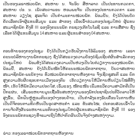
ເປັນຮອງເລຂາໜ່ວຍພັກ, ສະຫາຍ ນ. ຈັນອົບ ສີຫາລາດ ເປັນປະທານກວດກາ,
ສະຫາຍ ປອ. ນ. ເພັດສະດາພອນ ຫອມພະຈັນ ເປັນຮອງປະທານກວດກາ ແລະ
ສະຫາຍ ວຽງໄຊ ສຸລະຈິດ ເປັນກໍາມະການໜ່ວຍພັກ. ພ້ອມນັ້ນ, ຍັງໄດ້ປ່ອນບັດ
ຄັດເລືອກເອົາຜູ້ແທນສົມບູນ ແລະ ສໍາຮອງ ເພື່ອເຂົ້າຮ່ວມກອງປະຊຸມໃຫຍ່ ຜູ້ແທນ
ສະມາຊິກພັກ ຄັ້ງທີ III ຂອງອົງຄະນະພັກ ກະຊວງເຕັກໂນໂລຊີ ແລະ ການສື່ສານ ຊຶ່ງ
ເລືອກໄດ້ຜູ້ແທນສົມບູນ 14 ສະຫາຍ ແລະ ຜູ້ແທນສໍາຮອງ 04 ສະຫາຍ.
ຕອນທ້າຍຂອງກອງປະຊຸມ ຍັງໄດ້ເປັນກຽດຮັບຟັງການໂອ້ລົມຂອງ ສະຫາຍ ເລຂາ
ຄະນະບໍລິຫານງານພັກກະຊວງ ຊຶ່ງໄດ້ສະແດງຄວາມຍ້ອງຍໍຊົມເຊີຍຕໍ່ຜົນສໍາເລັດກອງ
ປະຊຸມໃຫຍ່ ພ້ອມທັງໄດ້ສະແດງຄວາມເປັນຫ່ວງເປັນໄຍຕໍ່ວຽກງານຂອງໜ່ວຍພັກ.
ພ້ອມນີ້, ສະຫາຍ ຍັງໄດ້ເນັ້ນໜັກໃຫ້ຄະນະໜ່ວຍພັກຮາກຖານ, ບັນດາສະຫາຍ
ສະມາຊິກພັກ-ພະນັກງານ ທົ່ວໜ່ວຍພັກຮາກຖານຫ້ອງການ ຈົ່ງເຊີດຊູສະຕິ ແລະ ຍົກ
ສູງຄວາມຮັບຜິດຊອບການເມືອງຂອງຕົນ ເຮັດວຽກງານໃຫ້ມີການຫັນປ່ຽນໃໝ່ທີ່ຕັ້ງ
ໜ້າ, ເຮັດໃຫ້ພັກມີຄວາມປອດໃສ, ເຂັ້ມແຂງ, ໜັກແໜ້ນ ເພີ່ມທະວີຄວາມສາມັກຄີເປັນ
ປຶກແຜ່ນ, ເສີມຂະຫຍາຍມູນເຊື້ອອັນສະຫງ່າງາມຂອງພັກປະຊາຊົນປະຕິວັດລາວໃຫ້
ສູງຂຶ້ນ, ຝຶກຝົນຫຼໍ່ຫຼອມຕົນເອງຢ່າງຮອບດ້ານ, ເປັນກໍາລັງແຮງຂັບເຄື່ອນໃນການຫັນ
ເປັນດິຈິຕອນຕາມທິດຫັນເປັນອຸດສາຫະກໍາ ແລະ ທັນສະໄໝ, ປະກອບສ່ວນເຂົ້າໃນ
ການຈັດຕັ້ງຜັນຂະຫຍາຍມະຕິກອງປະຊຸມໃຫຍ່ຜູ້ແທນສະມາຊິກພັກ ຄັ້ງທີ III ຂອງ
ອົງຄະນະພັກກະຊວງ ທີ່ຈະມາເຖິງໃຫ້ປາກົດຜົນເປັນຈິງຢ່າງສະຫງ່າງາມ.
ຂ່າວ: ກອງເລຂາໜ່ວຍພັກຮາກຖານຫ້ອງການ