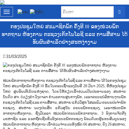
T
o
g
ກອງປະຊຸມໃຫຍ່ ສະມາຊິກພັກ ຄັ້ງທີ III ຂອງໜ່ວຍພັກ
g
ຮາກຖານ ຫ້ອງການ ກະຊວງເຕັກໂນໂລຊີ ແລະ ການສື່ສານ ໄດ້
l
e
ຮັບຜົນສໍາເລັດຢ່າງສະຫງ່າງາມ
n
a
31/03/2025
v
i
g
a
t
ໜ່ວຍພັກຮາກຖານຫ້ອງການ ກະຊວງເຕັກໂນໂລຊີ ແລະ ການສື່ສານ ໄດ້ໄຂກອງປະຊຸມ
i
ໃຫຍ່ ສະມາຊິກພັກ ຄັ້ງທີ III ຂຶ້ນໃນຕອນເຊົ້າຂອງວັນທີ 28 ມີນາ 2025, ທີ່ຫ້ອງປະຊຸມ
o
ໃຫຍ່ ສູນອິນເຕີເນັດແຫ່ງຊາດ, ໂດຍໃຫ້ກຽດເຂົ້າຮ່ວມເປັນປະທານຂອງ ສະຫາຍ
n
ບັນດິດ ສຈ. ບໍ່ວຽງຄໍາ ວົງດາລາ ກໍາມະການສູນກາງພັກ, ເລຂາຄະນະບໍລິຫານງານພັກ
ກະຊວງເຕັກໂນໂລຊີ ແລະ ການສື່ສານ, ສະຫາຍ ແກ້ວວິສຸກ ໂສລະພົມ ຄະນະປະຈໍາພັກ
ກະຊວງ, ສະຫາຍ ພວງປະເສີດ ແກ້ວສຸວັນ ຄະນະພັກກະຊວງ, ເລຂາໜ່ວຍພັກ
ຮາກຖານຫ້ອງການ, ຊຶ່ງມີເລຂາ ໜ່ວຍພັກ/ຄະນະພັກຮາກຖານ, 3 ອົງການຈັດຕັ້ງ
ມະຫາຊົນ ແລະ ແຂກຖືກເຊີນທົ່ວອົງຄະນະພັກກະຊວງ ພ້ອມດ້ວຍຜູ້ແທນສົມບູນຂອງ
ໜ່ວຍພັກຮາກຖານ ຫ້ອງການ ເຂົ້າຮ່ວມຈໍານວນທັງໝົດ 66 ສະຫາຍ, ຍິງ 26 ສະຫາຍ,