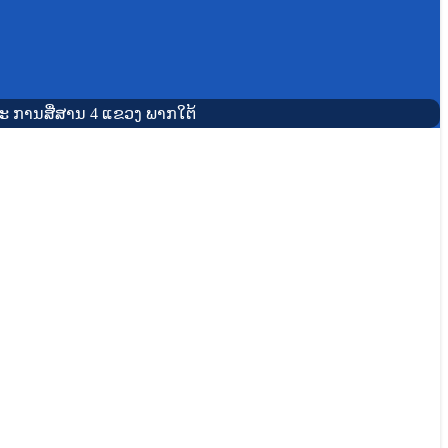
ະ ການສື່ສານ 4 ແຂວງ ພາກໃຕ້