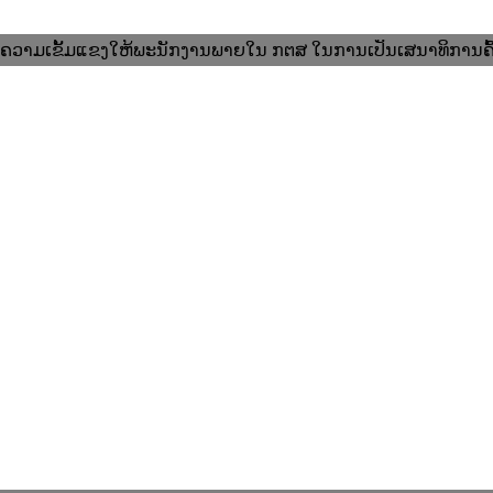
າງຄວາມເຂັ້ມແຂງໃຫ້ພະນັກງານພາຍໃນ ກຕສ ໃນການເປັນເສນາທິການຄົ