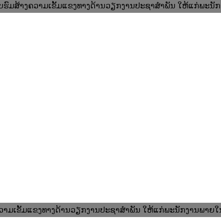
ອົບຮົມສ້າງຄວາມເຂັ້ມແຂງທາງດ້ານວຽກງານປະຊາສໍາພັນ ໃຫ້ແກ່ພະນ
ວາມເຂັ້ມແຂງທາງດ້ານວຽກງານປະຊາສໍາພັນ ໃຫ້ແກ່ພະນັກງານພາຍ