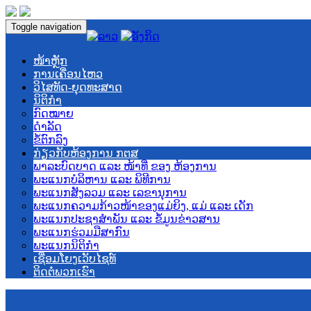
Toggle navigation
ໜ້າຫຼັກ
ການເຄື່ອນໄຫວ
ວິໄສທັດ-ຍຸດທະສາດ
ນິຕິກໍາ
ກົດໝາຍ
ດໍາລັດ
ຂໍ້ຕົກລົງ
ກ່ຽວກັບຫ້ອງການ ກຕສ
ພາລະບົດບາດ ແລະ ໜ້າທີ່ ຂອງ ຫ້ອງການ
ພະແນກບໍລິຫານ ແລະ ພິທີການ
ພະແນກສັງລວມ ແລະ ເລຂານຸການ
ພະແນກຄວາມກ້າວໜ້າຂອງແມ່ຍິງ, ແມ່ ແລະ ເດັກ
ພະແນກປະຊາສໍາພັນ ແລະ ຂໍ້ມູນຂ່າວສານ
ພະແນກຮ່ວມມືສາກົນ
ພະແນກນິຕິກໍາ
ເຊື່ອມໂຍງເວັບໄຊທ໌
ຕິດຕໍ່ພວກເຮົາ