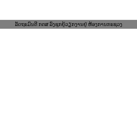
ລັດຖະມົນຕີ ກຕສ ລົງຊຸກຍູ້ວຽກງານຢູ່ ຫ້ອງການກະຊວງ