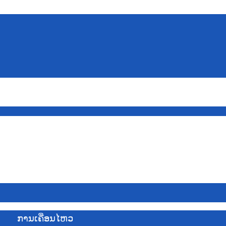
ການເຄື່ອນໄຫວ