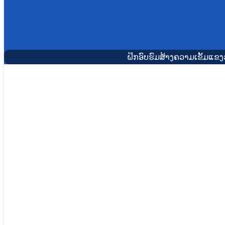
ຝຶກອົບຮົມສ້າງຄວາມເຂັ້ມແຂ