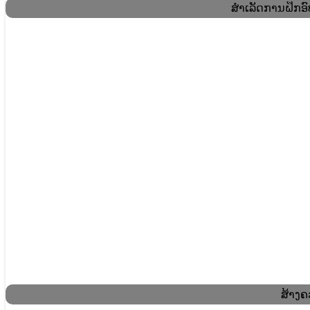
ສໍາເລັດການຝຶກ
ສ້າງຄ