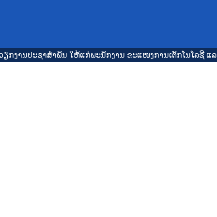
ງວຽກງານປະຊາສໍາພັນ ໃຫ້ແກ່ພະນັກງານ ຂະແໜງການເຕັກໂນໂລຊີ ແລ