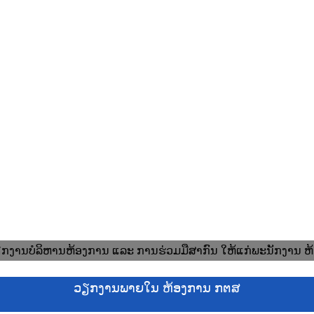
ຽກງານບໍລິຫານຫ້ອງການ ແລະ ການຮ່ວມມືສາກົນ ໃຫ້ແກ່ພະນັກງານ 
ວຽກງານພາຍໃນ ຫ້ອງການ ກຕສ