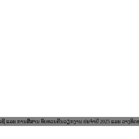
ຊີ ແລະ ການສື່ສານ ທົບທວນຄືນວຽກງານ ປະຈໍາປີ 2025 ແລະ ວາງທິດ