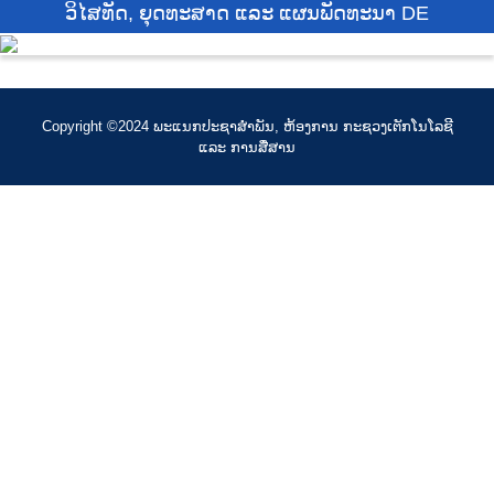
ວິໄສທັດ, ຍຸດທະສາດ ແລະ ແຜນພັດທະນາ DE
Copyright ©2024 ພະແນກປະຊາສໍາພັນ, ຫ້ອງການ ກະຊວງເຕັກໂນໂລຊີ
ແລະ ການສື່ສານ