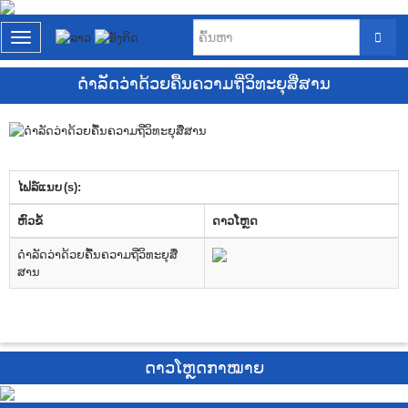
T
o
g
ດໍາລັດວ່າດ້ວຍຄື້ນຄວາມຖີ່ວິທະຍຸສື່ສານ
g
l
e
n
a
v
ໄຟລ໌ແນບ (s):
i
g
​ຫົວ​ຂໍ້
ດາວ​ໂຫຼດ
a
t
ດໍາລັດວ່າດ້ວຍຄື້ນຄວາມຖີ່ວິທະຍຸສື່
i
ສານ
o
n
ດາວໂຫຼດກາໝາຍ