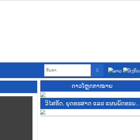
ດາວໂຫຼດກາໝາຍ
ວິໄສທັດ, ຍຸດທະສາດ ແລະ ແຜນພັດທະນາ
DE