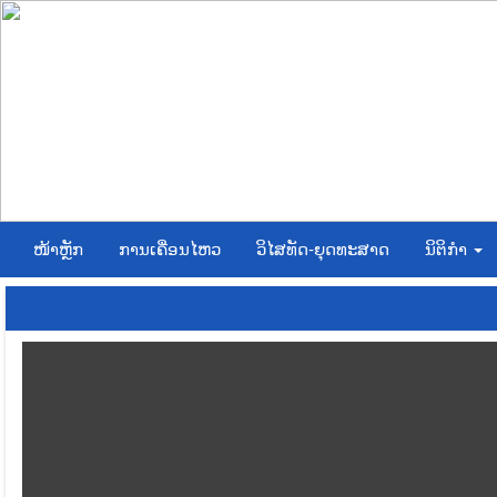
ໜ້າຫຼັກ
ການເຄື່ອນໄຫວ
ວິໄສທັດ-ຍຸດທະສາດ
ນິຕິກໍາ