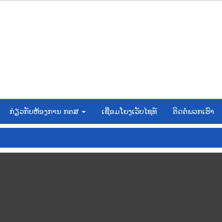
ກ່ຽວກັບຫ້ອງການ ກຕສ
ເຊື່ອມໂຍງເວັບໄຊທ໌
ຕິດຕໍ່ພວກເຮົາ