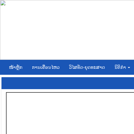
ໜ້າຫຼັກ
ການເຄື່ອນໄຫວ
ວິໄສທັດ-ຍຸດທະສາດ
ນິຕິກໍາ