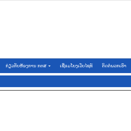
ກ່ຽວກັບຫ້ອງການ ກຕສ
ເຊື່ອມໂຍງເວັບໄຊທ໌
ຕິດຕໍ່ພວກເຮົາ