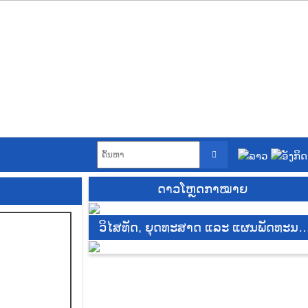
ດາວໂຫຼດກາໝາຍ
ວິໄສທັດ, ຍຸດທະສາດ ແລະ ແຜນພັດທະນາ
DE