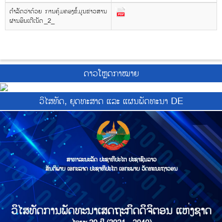
ດຳລັດວ່າດ້ວຍ ການຄຸ້ມຄອງຂໍ້ມູນຂ່າວສານ
ຜ່ານອິນເຕີເນັດ _2_
ດາວໂຫຼດກາໝາຍ
ວິໄສທັດ, ຍຸດທະສາດ ແລະ ແຜນພັດທະນາ DE