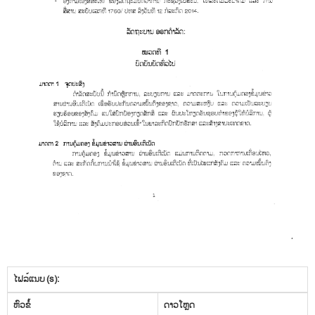
ໄຟລ໌ແນບ (s):
​ຫົວ​ຂໍ້
ດາວ​ໂຫຼດ