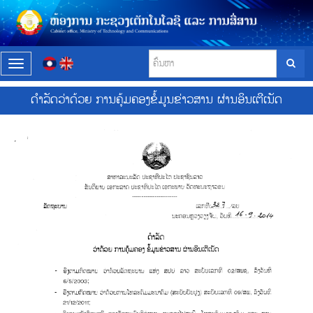
T
o
g
ດຳລັດວ່າດ້ວຍ ການຄຸ້ມຄອງຂໍ້ມູນຂ່າວສານ ຜ່ານອິນເຕີເນັດ
g
l
e
n
a
v
i
g
a
t
i
o
n