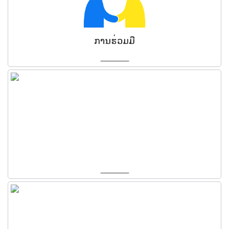
_____
_____