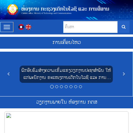
T
o
g
ການເຄື່ອນໄຫວ
g
l
P
N
e
r
e
n
e
x
a
ຝຶກອົບຮົມສ້າງຄວາມເຂັ້ມແຂງວຽກງານປະຊາສໍາພັນ ໃຫ້
v
t
v
i
ແກ່ພະນັກງານ ຂະແໜງການເຕັກໂນໂລຊີ ແລະ ການສື່
i
o
g
ສານ 4 ແຂວງ ພາກໃຕ້
u
a
s
t
i
ວຽກງານພາຍໃນ ຫ້ອງການ ກຕສ
o
n