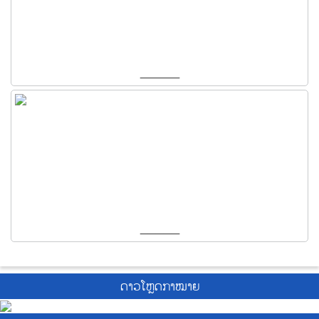
_____
_____
ດາວໂຫຼດກາໝາຍ