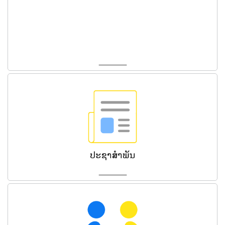
_____
_____